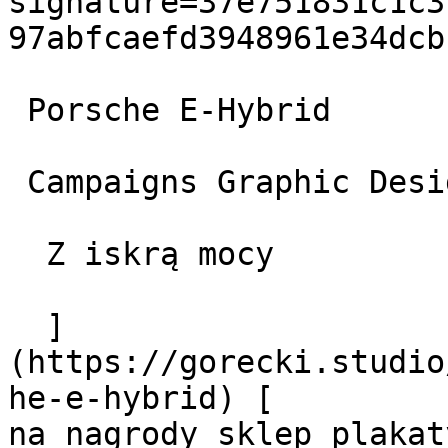
signature=37e751831c1c3
97abfcaefd3948961e34dcb
 Porsche E-Hybrid

 Campaigns Graphic Design oraz Web Design

  Z iskrą mocy

  ]
(https://gorecki.studio
he-e-hybrid) [         
na nagrody sklep plakat