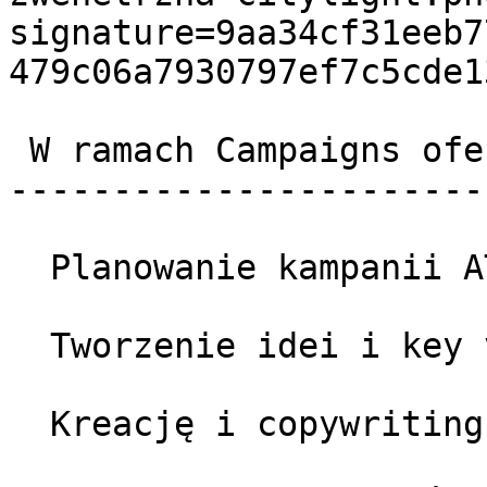
signature=9aa34cf31eeb7
479c06a7930797ef7c5cde13
 W ramach Campaigns oferujemy:

-----------------------
  Planowanie kampanii ATL / BTL / Digital  

  Tworzenie idei i key visuali.  

  Kreację i copywriting kampanijny.  
