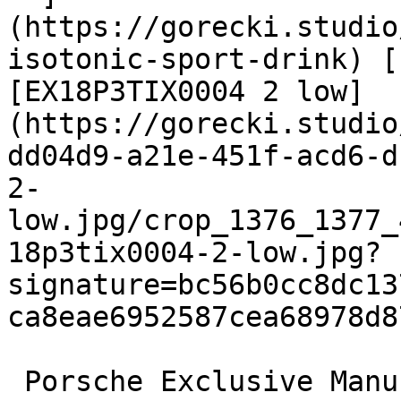
(https://gorecki.studio
isotonic-sport-drink) [
[EX18P3TIX0004 2 low]
(https://gorecki.studio
dd04d9-a21e-451f-acd6-d
2-
low.jpg/crop_1376_1377_
18p3tix0004-2-low.jpg?
signature=bc56b0cc8dc13
ca8eae6952587cea68978d8
 Porsche Exclusive Manufaktur
