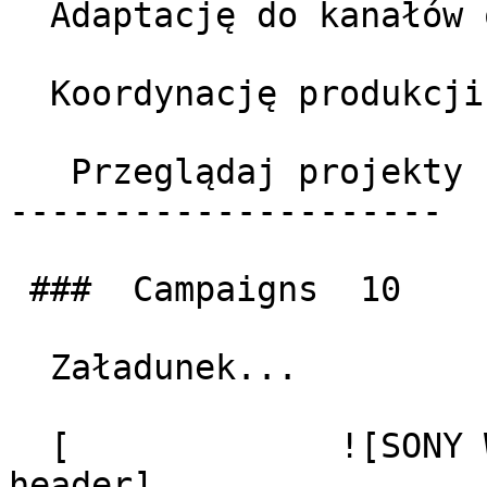
  Adaptację do kanałów online i offline.  

  Koordynację produkcji i wdrożenia.  

   Przeglądaj projekty 

---------------------

 ###  Campaigns  10  

  Załadunek... 

  [             ![SONY White2115 ULT Power Sound 
header]