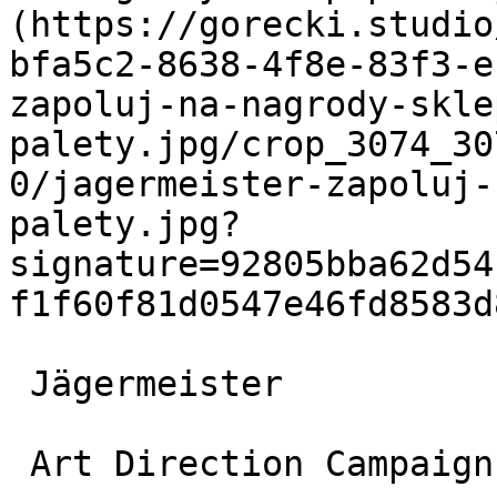
(https://gorecki.studio
bfa5c2-8638-4f8e-83f3-e
zapoluj-na-nagrody-skle
palety.jpg/crop_3074_30
0/jagermeister-zapoluj-
palety.jpg?
signature=92805bba62d54
f1f60f81d0547e46fd8583d
 Jägermeister

 Art Direction Campaigns oraz Strategy
