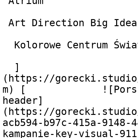
 Atrium

 Art Direction Big Idea Branding oraz Campaigns

  Kolorowe Centrum Świata

  ]
(https://gorecki.studio
m) [             ![Pors
header]
(https://gorecki.studio
acb594-b97c-415a-9148-4
kampanie-key-visual-911