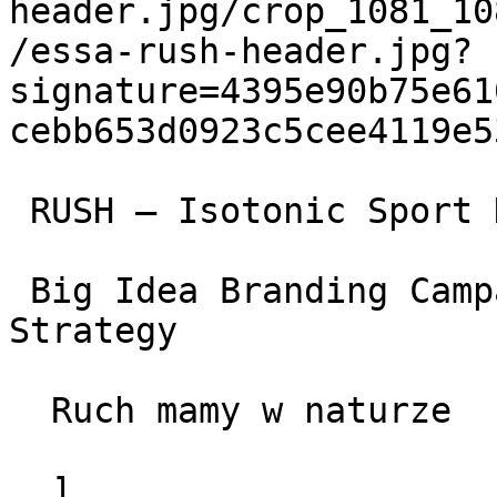
header.jpg/crop_1081_10
/essa-rush-header.jpg?
signature=4395e90b75e61
cebb653d0923c5cee4119e5
 RUSH – Isotonic Sport Drink

 Big Idea Branding Campaigns Social Media oraz 
Strategy

  Ruch mamy w naturze

  ]