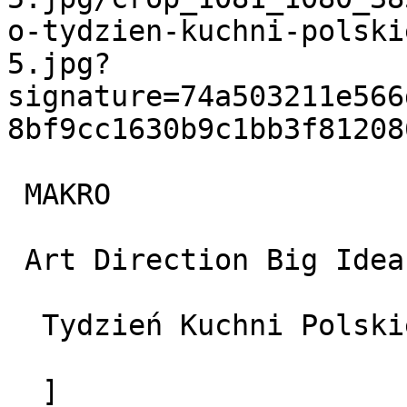
o-tydzien-kuchni-polski
5.jpg?
signature=74a503211e566
8bf9cc1630b9c1bb3f81208
 MAKRO

 Art Direction Big Idea Campaigns oraz Strategy

  Tydzień Kuchni Polskiej

  ]