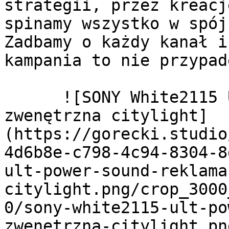
strategii, przez kreacj
spinamy wszystko w spój
Zadbamy o każdy kanał i
kampania to nie przypad
      ![SONY White2115 ULT Power Sound reklama 
zwenętrzna citylight]
(https://gorecki.studio
4d6b8e-c798-4c94-8304-8
ult-power-sound-reklama
citylight.png/crop_3000
0/sony-white2115-ult-po
zwenetrzna-citylight.pn