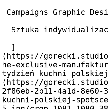
 Campaigns Graphic Design oraz Web Design

  Sztuka indywidualizacji

  ]
(https://gorecki.studio
he-exclusive-manufaktur
tydzień kuchni polskie
(https://gorecki.studio
2f86eb-2b11-4a1d-8e60-3
kuchni-polskiej-spotsce
5.jpg/crop_1081_1080_38