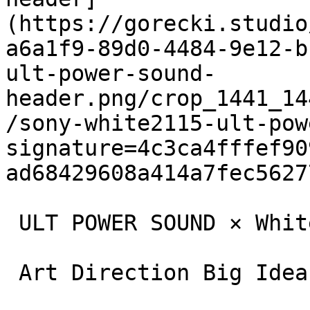
(https://gorecki.studio
a6a1f9-89d0-4484-9e12-b
ult-power-sound-
header.png/crop_1441_14
/sony-white2115-ult-pow
signature=4c3ca4fffef90
ad68429608a414a7fec5627
 ULT POWER SOUND × White 2115

 Art Direction Big Idea oraz Campaigns
