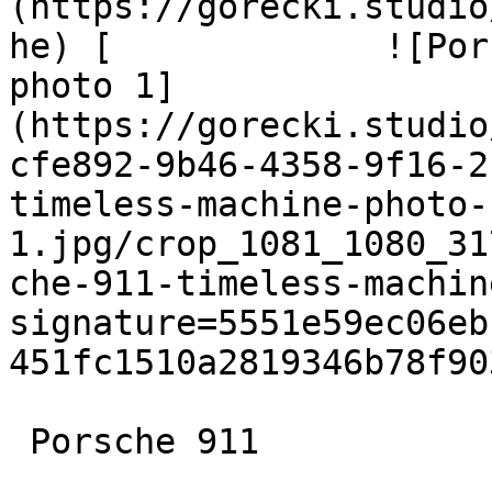
(https://gorecki.studio
he) [             ![Por
photo 1]
(https://gorecki.studio
cfe892-9b46-4358-9f16-2
timeless-machine-photo-
1.jpg/crop_1081_1080_31
che-911-timeless-machin
signature=5551e59ec06eb
451fc1510a2819346b78f90
 Porsche 911
