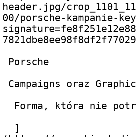
header.jpg/crop_1101_11
00/porsche-kampanie-key
signature=fe8f251e12e88
7821dbe8ee98f8df2f77029
 Porsche

 Campaigns oraz Graphic Design

  Forma, która nie potrzebuje ozdób

  ]