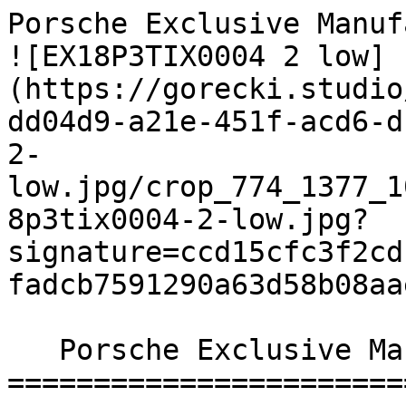
Porsche Exclusive Manufaktur | Góreck
![EX18P3TIX0004 2 low]
(https://gorecki.studio
dd04d9-a21e-451f-acd6-d
2-
low.jpg/crop_774_1377_1
8p3tix0004-2-low.jpg?
signature=ccd15cfc3f2cd
fadcb7591290a63d58b08aae
   Porsche Exclusive Manufaktur 

=======================