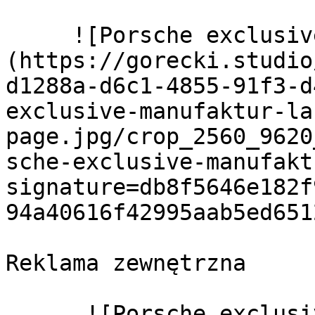
     ![Porsche exclusive manufaktur landing page]
(https://gorecki.studio
d1288a-d6c1-4855-91f3-d
exclusive-manufaktur-la
page.jpg/crop_2560_9620
sche-exclusive-manufakt
signature=db8f5646e182f
94a40616f42995aab5ed6512
Reklama zewnętrzna

      ![Porsche exclusive manufaktur reklama 