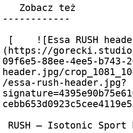
   Zobacz też 

------------

 [    ![Essa RUSH header]
(https://gorecki.studio
09f6e5-88ee-4ee5-b743-2
header.jpg/crop_1081_10
/essa-rush-header.jpg?
signature=4395e90b75e61
cebb653d0923c5cee4119e53
 RUSH – Isotonic Sport Drink
