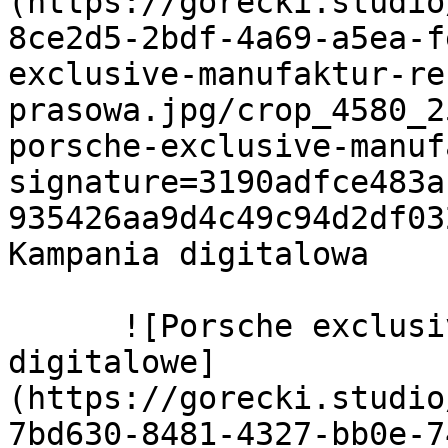
(https://gorecki.studio
8ce2d5-2bdf-4a69-a5ea-f
exclusive-manufaktur-re
prasowa.jpg/crop_4580_2
porsche-exclusive-manuf
signature=3190adfce483a
935426aa9d4c49c94d2df03
Kampania digitalowa

      ![Porsche exclusive manufaktur reklamy 
digitalowe]
(https://gorecki.studio
7bd630-8481-4327-bb0e-7