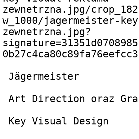
zewnetrzna.jpg/crop_182
w_1000/jagermeister-key
zewnetrzna.jpg?
signature=31351d0708985
0b27c4ca80c89fa76eefcc3a
 Jägermeister

 Art Direction oraz Graphic Design

 Key Visual Design
