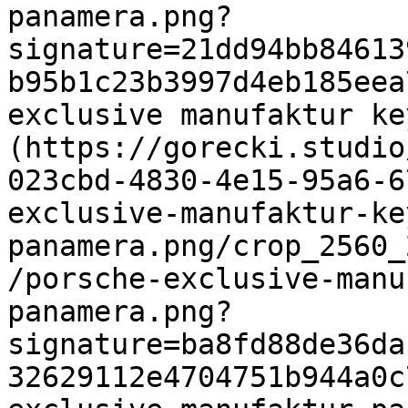
panamera.png?
signature=21dd94bb84613
b95b1c23b3997d4eb185eea
exclusive manufaktur ke
(https://gorecki.studio
023cbd-4830-4e15-95a6-6
exclusive-manufaktur-ke
panamera.png/crop_2560_
/porsche-exclusive-manu
panamera.png?
signature=ba8fd88de36da
32629112e4704751b944a0c