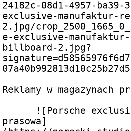
24182c-08d1-4957-ba39-3
exclusive-manufaktur-re
2.jpg/crop_2500_1665_0_
e-exclusive-manufaktur-
billboard-2.jpg?
signature=d58565976f6d7
07a40b992813d10c25b27d5f
Reklamy w magazynach pr
      ![Porsche exclusive manufaktur reklama 
prasowa]