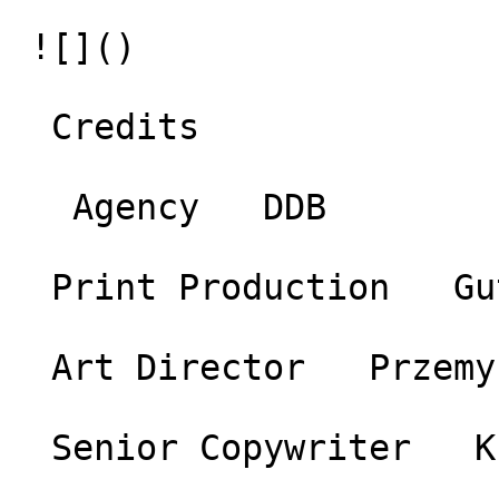
 ![]()   

  Credits 

   Agency   DDB 

  Print Production   Gutenberg Agency 

  Art Director   Przemysław Górecki 

  Senior Copywriter   Krzysztof Mielcarek 
