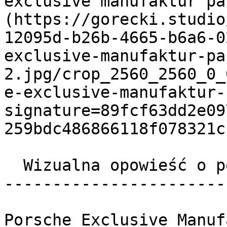
exclusive manufaktur pa
(https://gorecki.studio
12095d-b26b-4665-b6a6-0
exclusive-manufaktur-pa
2.jpg/crop_2560_2560_0_
e-exclusive-manufaktur-
signature=89fcf63dd2e09
259bdc486866118f078321c
  Wizualna opowieść o perfekcji 

-----------------------
Porsche Exclusive Manuf